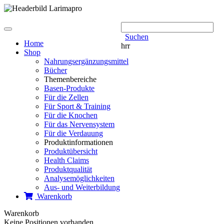
Toggle
Suchen
navigation
Home
hrr
Shop
Nahrungs­ergänzungs­mittel
Bücher
Themenbereiche
Basen-Produkte
Für die Zellen
Für Sport & Training
Für die Knochen
Für das Nervensystem
Für die Verdauung
Produktinformationen
Produktübersicht
Health Claims
Produktqualität
Analysemöglichkeiten
Aus- und Weiterbildung
Warenkorb
Warenkorb
Keine Positionen vorhanden.