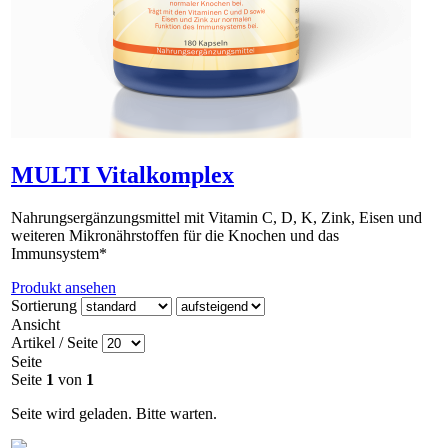
MULTI Vitalkomplex
Nahrungsergänzungsmittel mit Vitamin C, D, K, Zink, Eisen und
weiteren Mikronährstoffen für die Knochen und das
Immunsystem*
Produkt ansehen
NEU:
Sortierung
MULTI Vitalkomplex ist inzwischen als Granulat erhältlich.
Ansicht
Es wird über eine separate Plattform bestellt.
Artikel / Seite
Bitte kontaktieren Sie uns über info[at]larimapro.de für die
Erstbestellung!
Seite
Seite
1
von
1
Seite wird geladen. Bitte warten.